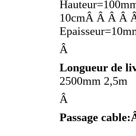
Hauteur=100mm
10cmÂ Â Â Â 
Epaisseur=10m
Â
Longueur de li
2500mm 2,5m
Â
Passage cable