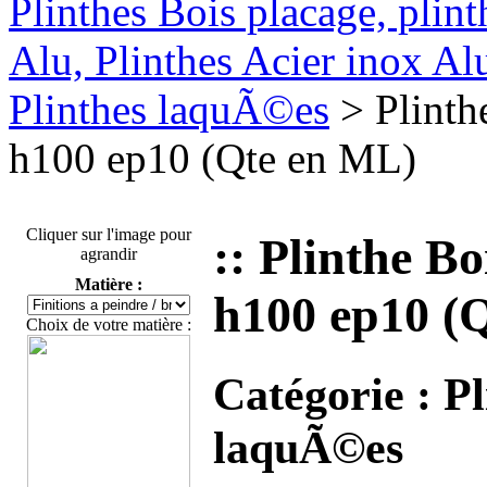
Plinthes Bois placage, plin
Alu, Plinthes Acier inox A
Plinthes laquÃ©es
> Plinth
h100 ep10 (Qte en ML)
Cliquer sur l'image pour
:: Plinthe B
agrandir
Matière :
h100 ep10 (
Choix de votre matière :
Catégorie :
Pl
laquÃ©es