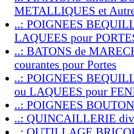
METALLIQUES et Autr
..: POIGNEES BEQUIL
LAQUEES pour PORT
..: BATONS de MARECHAL
courantes pour Portes
..: POIGNEES BEQUI
ou LAQUEES pour FE
..: POIGNEES BOUTO
..: QUINCAILLERIE dive
..: OUTILLAGE BRIC