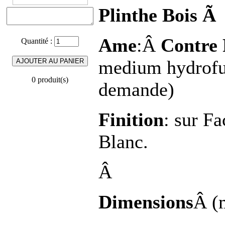
Plinthe Bois Ã 
Ame
:Â
Contre
Quantité :
medium hydrofug
0 produit(s)
demande)
Finition
: sur Fa
Blanc.
Â
Dimensions
Â (