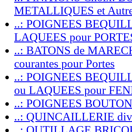
METALLIQUES et Autr
..: POIGNEES BEQUIL
LAQUEES pour PORT
..: BATONS de MARECHAL
courantes pour Portes
..: POIGNEES BEQUI
ou LAQUEES pour FE
..: POIGNEES BOUTO
..: QUINCAILLERIE dive
..: OUTILLAGE BRIC