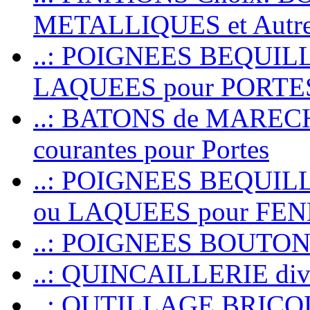
METALLIQUES et Autr
..: POIGNEES BEQUIL
LAQUEES pour PORT
..: BATONS de MARECHAL
courantes pour Portes
..: POIGNEES BEQUI
ou LAQUEES pour FE
..: POIGNEES BOUTO
..: QUINCAILLERIE dive
..: OUTILLAGE BRIC