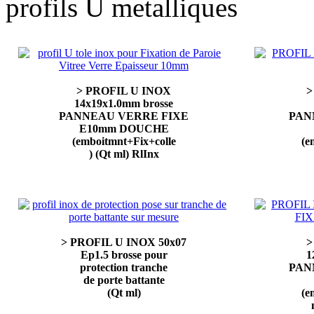
profils U metalliques
> PROFIL U INOX
>
14x19x1.0mm brosse
PANNEAU VERRE FIXE
PAN
E10mm DOUCHE
(emboitmnt+Fix+colle
(e
) (Qt ml) RlInx
> PROFIL U INOX 50x07
>
Ep1.5 brosse pour
1
protection tranche
PAN
de porte battante
(Qt ml)
(e