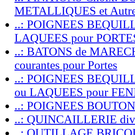
METALLIQUES et Autr
..: POIGNEES BEQUIL
LAQUEES pour PORT
..: BATONS de MARECHAL
courantes pour Portes
..: POIGNEES BEQUI
ou LAQUEES pour FE
..: POIGNEES BOUTO
..: QUINCAILLERIE dive
..: OUTILLAGE BRIC