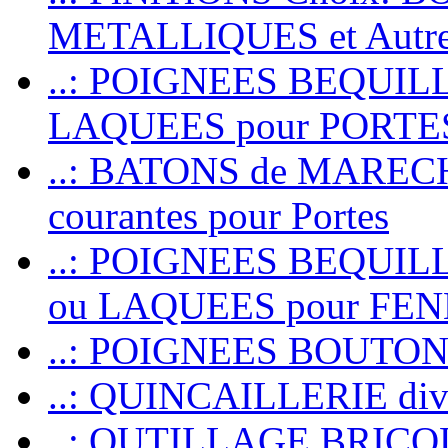
METALLIQUES et Autr
..: POIGNEES BEQUIL
LAQUEES pour PORT
..: BATONS de MARECHAL
courantes pour Portes
..: POIGNEES BEQUI
ou LAQUEES pour FE
..: POIGNEES BOUTO
..: QUINCAILLERIE dive
..: OUTILLAGE BRIC