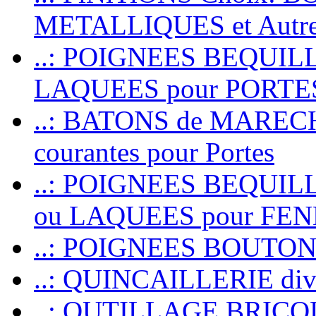
METALLIQUES et Autr
..: POIGNEES BEQUIL
LAQUEES pour PORT
..: BATONS de MARECHAL
courantes pour Portes
..: POIGNEES BEQUI
ou LAQUEES pour FE
..: POIGNEES BOUTO
..: QUINCAILLERIE dive
..: OUTILLAGE BRIC