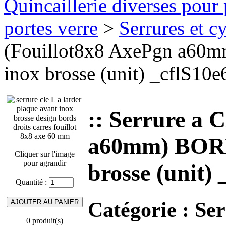
Quincaillerie diverses pour 
portes verre
>
Serrures et cy
(Fouillot8x8 AxePgn a60
inox brosse (unit) _cflS10e
:: Serrure a 
a60mm) BORD
Cliquer sur l'image
pour agrandir
brosse (unit) 
Quantité :
Catégorie :
Ser
0 produit(s)