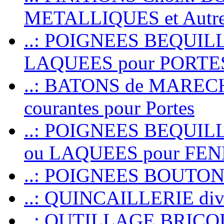
METALLIQUES et Autr
..: POIGNEES BEQUIL
LAQUEES pour PORT
..: BATONS de MARECHAL
courantes pour Portes
..: POIGNEES BEQUI
ou LAQUEES pour FE
..: POIGNEES BOUTO
..: QUINCAILLERIE dive
..: OUTILLAGE BRIC