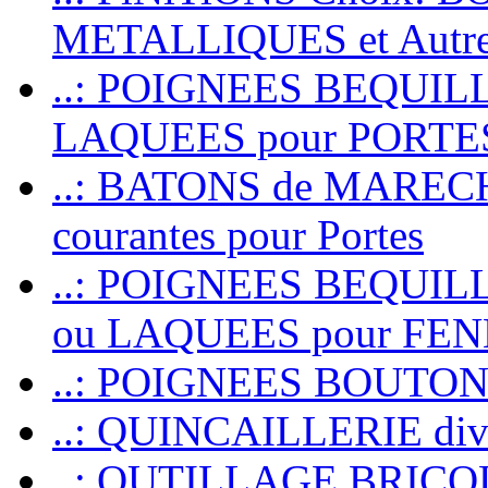
METALLIQUES et Autr
..: POIGNEES BEQUIL
LAQUEES pour PORT
..: BATONS de MARECHAL
courantes pour Portes
..: POIGNEES BEQUI
ou LAQUEES pour FE
..: POIGNEES BOUTO
..: QUINCAILLERIE dive
..: OUTILLAGE BRIC