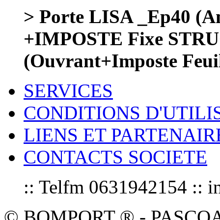
> Porte LISA _Ep40 (Am
+IMPOSTE Fixe ST
(Ouvrant+Imposte Feuil
SERVICES
CONDITIONS D'UTILI
LIENS ET PARTENAIR
CONTACTS SOCIETE
:: Telfm 0631942154 :
© BOMPORT ® - PASCOAL sa