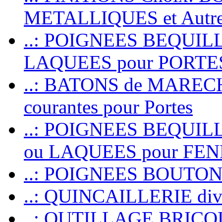
METALLIQUES et Autr
..: POIGNEES BEQUIL
LAQUEES pour PORT
..: BATONS de MARECHAL
courantes pour Portes
..: POIGNEES BEQUI
ou LAQUEES pour FE
..: POIGNEES BOUTO
..: QUINCAILLERIE dive
..: OUTILLAGE BRIC