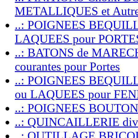
METALLIQUES et Autr
..: POIGNEES BEQUIL
LAQUEES pour PORT
..: BATONS de MARECHAL
courantes pour Portes
..: POIGNEES BEQUI
ou LAQUEES pour FE
..: POIGNEES BOUTO
..: QUINCAILLERIE dive
..: OUTILLAGE BRIC