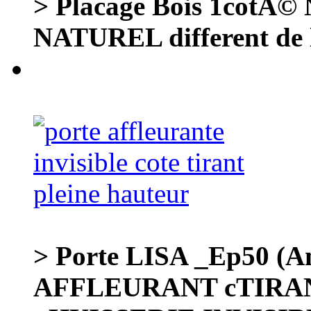
> Placage Bois 1cotÃ©
NATUREL different de 
> Porte LISA _Ep50 (Am
AFFLEURANT cTIRA