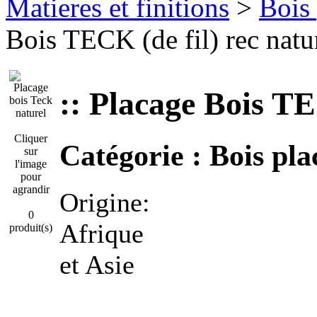
Matieres et finitions
>
Bois 
Bois TECK (de fil) rec natu
:: Placage Bois TE
Cliquer
Catégorie :
Bois pla
sur
l'image
pour
agrandir
Origine:
0
Afrique
produit(s)
et Asie