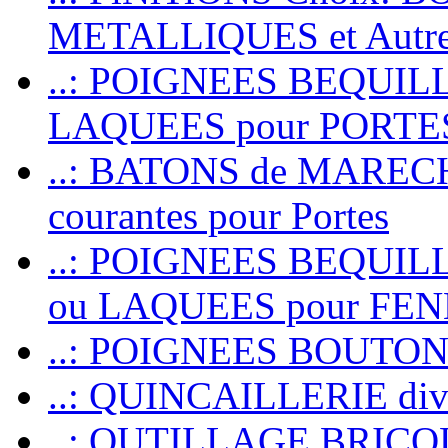
METALLIQUES et Autr
..: POIGNEES BEQUIL
LAQUEES pour PORT
..: BATONS de MARECHAL
courantes pour Portes
..: POIGNEES BEQUI
ou LAQUEES pour FE
..: POIGNEES BOUTO
..: QUINCAILLERIE dive
..: OUTILLAGE BRIC