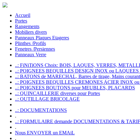
Accueil
Portes
Rangements
Mobiliers divers
Panneaux Plaques Etageres
Plinthes /Profils
Fenetres /Persiennes
Panneaux Verre
..: FiNiTiONS Choix: BOIS, LAQUES, VERRES, METALLI
..: POIGNEES BEQUILLES DESIGN INOX ou LAQUEE
..: BATONS de MARECHAL, Barres de tirage, Mains courante
..: POIGNEES BEQUILLES CREMONES ACIER INOX ou
..: POIGNEES BOUTONS pour MEUBLES, PLACARDS
..: QUINCAILLERIE diverses pour Portes
..: OUTILLAGE BRICOLAGE
..: DOCUMENTATIONS
.
..: FORMULAIRE demande DOCUMENTATiONS & TARI
.
Nous ENVOYER un EMAiL
.