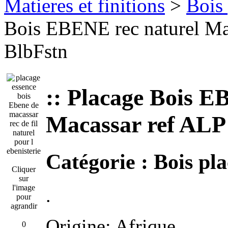
Matieres et finitions
>
Bois 
Bois EBENE rec naturel M
BlbFstn
:: Placage Bois E
Macassar ref ALP
Catégorie :
Bois pla
Cliquer
sur
l'image
.
pour
agrandir
Origine: Afrique
0