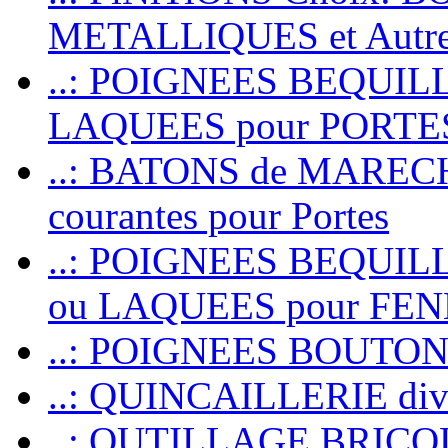
METALLIQUES et Autr
..: POIGNEES BEQUIL
LAQUEES pour PORT
..: BATONS de MARECHAL
courantes pour Portes
..: POIGNEES BEQUI
ou LAQUEES pour FE
..: POIGNEES BOUTO
..: QUINCAILLERIE dive
..: OUTILLAGE BRIC