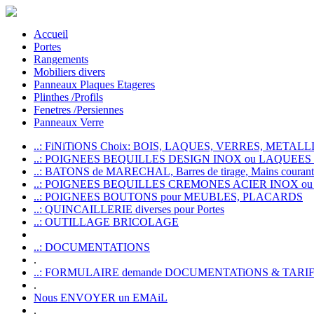
Accueil
Portes
Rangements
Mobiliers divers
Panneaux Plaques Etageres
Plinthes /Profils
Fenetres /Persiennes
Panneaux Verre
..: FiNiTiONS Choix: BOIS, LAQUES, VERRES, METALLI
..: POIGNEES BEQUILLES DESIGN INOX ou LAQUEE
..: BATONS de MARECHAL, Barres de tirage, Mains courante
..: POIGNEES BEQUILLES CREMONES ACIER INOX ou
..: POIGNEES BOUTONS pour MEUBLES, PLACARDS
..: QUINCAILLERIE diverses pour Portes
..: OUTILLAGE BRICOLAGE
..: DOCUMENTATIONS
.
..: FORMULAIRE demande DOCUMENTATiONS & TARI
.
Nous ENVOYER un EMAiL
.