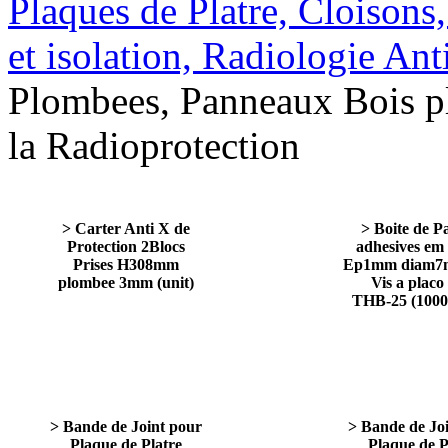
Plaques de Platre, Cloisons
et isolation, Radiologie An
Plombees, Panneaux Bois p
la Radioprotection
> Carter Anti X de
> Boite de Pa
Protection 2Blocs
adhesives em
Prises H308mm
Ep1mm diam7
plombee 3mm (unit)
Vis a placo
THB-25 (1000 
> Bande de Joint pour
> Bande de Jo
Plaque de Platre
Plaque de P