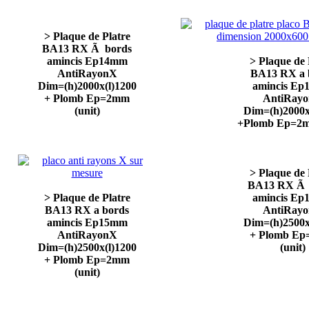
> Plaque de Platre
BA13 RX Ã bords
amincis Ep14mm
> Plaque de 
AntiRayonX
BA13 RX a 
Dim=(h)2000x(l)1200
amincis E
+ Plomb Ep=2mm
AntiRay
(unit)
Dim=(h)2000x
+Plomb Ep=2m
> Plaque de 
BA13 RX Ã 
> Plaque de Platre
amincis E
BA13 RX a bords
AntiRay
amincis Ep15mm
Dim=(h)2500x
AntiRayonX
+ Plomb E
Dim=(h)2500x(l)1200
(unit)
+ Plomb Ep=2mm
(unit)