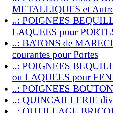
METALLIQUES et Autr
..: POIGNEES BEQUIL
LAQUEES pour PORT
..: BATONS de MARECHAL
courantes pour Portes
..: POIGNEES BEQUI
ou LAQUEES pour FE
..: POIGNEES BOUTO
..: QUINCAILLERIE dive
..: OUTILLAGE BRIC