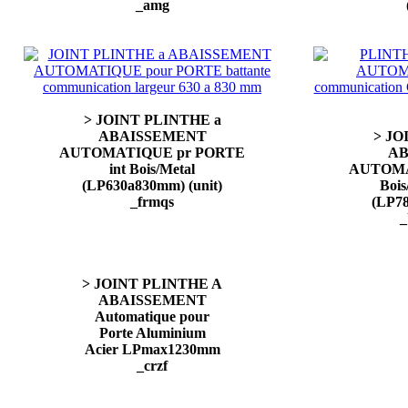
_amg
> JOINT PLINTHE a
ABAISSEMENT
> JO
AUTOMATIQUE pr PORTE
AB
int Bois/Metal
AUTOMA
(LP630a830mm) (unit)
Bois
_frmqs
(LP78
_
> JOINT PLINTHE A
ABAISSEMENT
Automatique pour
Porte Aluminium
Acier LPmax1230mm
_crzf