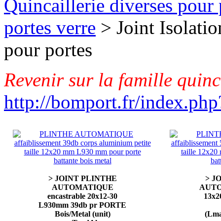
Quincaillerie diverses pour 
portes verre
> Joint Isolatio
pour portes
Revenir sur la famille quinc
http://bomport.fr/index.php
> JOINT PLINTHE
> J
AUTOMATIQUE
AUTO
encastrable 20x12-30
13x
L930mm 39db pr PORTE
Bois/Metal (unit)
(Lma