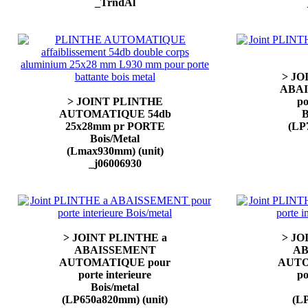
_TrndAl
> JO
ABAI
> JOINT PLINTHE
po
AUTOMATIQUE 54db
B
25x28mm pr PORTE
(LP
Bois/Metal
(Lmax930mm) (unit)
_j06006930
> JOINT PLINTHE a
> JO
ABAISSEMENT
AB
AUTOMATIQUE pour
AUTO
porte interieure
po
Bois/metal
(LP650a820mm) (unit)
(L