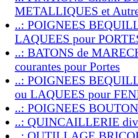
METALLIQUES et Autr
..: POIGNEES BEQUIL
LAQUEES pour PORT
..: BATONS de MARECHAL
courantes pour Portes
..: POIGNEES BEQUI
ou LAQUEES pour FE
..: POIGNEES BOUTO
..: QUINCAILLERIE dive
..: OUTILLAGE BRIC