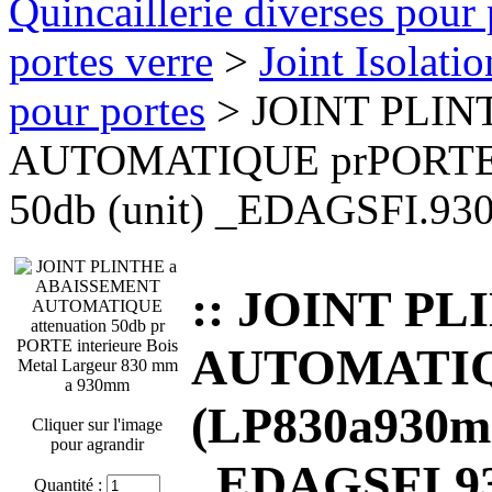
Quincaillerie diverses pour 
portes verre
>
Joint Isolati
pour portes
> JOINT PLIN
AUTOMATIQUE prPORTE B
50db (unit) _EDAGSFI.93
:: JOINT P
AUTOMATIQU
(LP830a930mm
Cliquer sur l'image
pour agrandir
_EDAGSFI.9
Quantité :