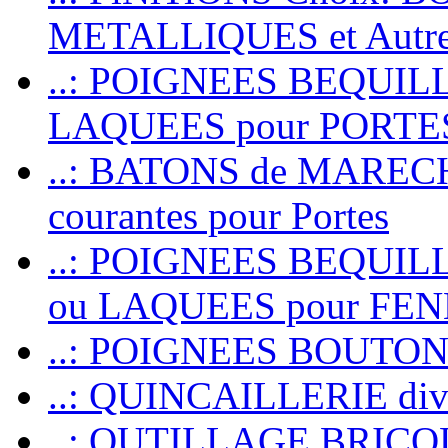
METALLIQUES et Autr
..: POIGNEES BEQUIL
LAQUEES pour PORT
..: BATONS de MARECHAL
courantes pour Portes
..: POIGNEES BEQUI
ou LAQUEES pour FE
..: POIGNEES BOUTO
..: QUINCAILLERIE dive
..: OUTILLAGE BRIC