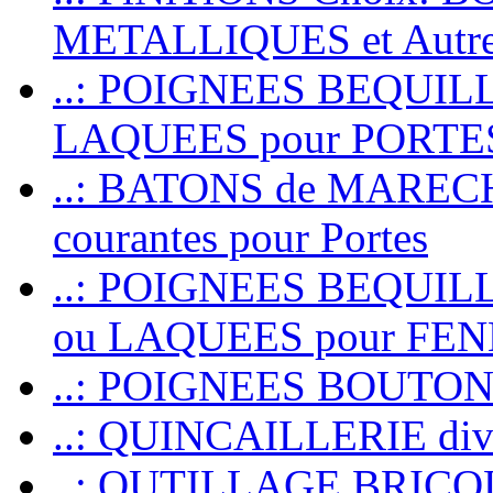
METALLIQUES et Autr
..: POIGNEES BEQUIL
LAQUEES pour PORT
..: BATONS de MARECHAL
courantes pour Portes
..: POIGNEES BEQUI
ou LAQUEES pour FE
..: POIGNEES BOUTO
..: QUINCAILLERIE dive
..: OUTILLAGE BRIC