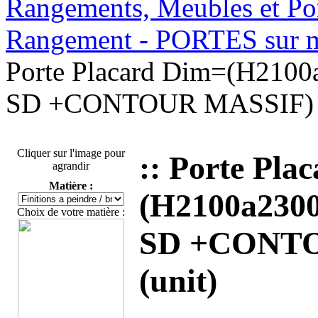
Rangements, Meubles et Por
Rangement - PORTES sur
Porte Placard Dim=(H210
SD +CONTOUR MASSIF) p
Cliquer sur l'image pour
:: Porte Pla
agrandir
Matière :
(H2100a230
Choix de votre matière :
SD +CONTO
(unit)