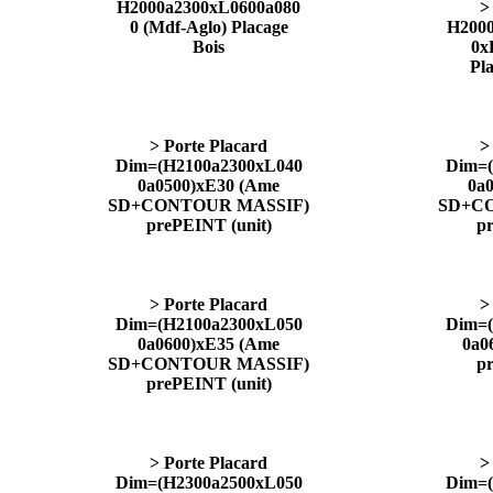
H2000a2300xL0600a080
>
0 (Mdf-Aglo) Placage
H2000
Bois
0x
Pla
> Porte Placard
>
Dim=(H2100a2300xL040
Dim=(
0a0500)xE30 (Ame
0a
SD+CONTOUR MASSIF)
SD+C
prePEINT (unit)
pr
> Porte Placard
>
Dim=(H2100a2300xL050
Dim=(
0a0600)xE35 (Ame
0a0
SD+CONTOUR MASSIF)
pr
prePEINT (unit)
> Porte Placard
>
Dim=(H2300a2500xL050
Dim=(