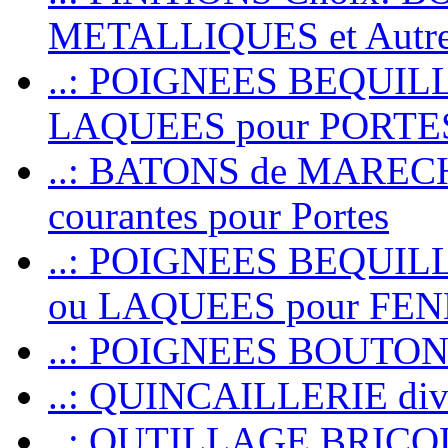
METALLIQUES et Autr
..: POIGNEES BEQUIL
LAQUEES pour PORT
..: BATONS de MARECHAL
courantes pour Portes
..: POIGNEES BEQUI
ou LAQUEES pour FE
..: POIGNEES BOUTO
..: QUINCAILLERIE dive
..: OUTILLAGE BRIC