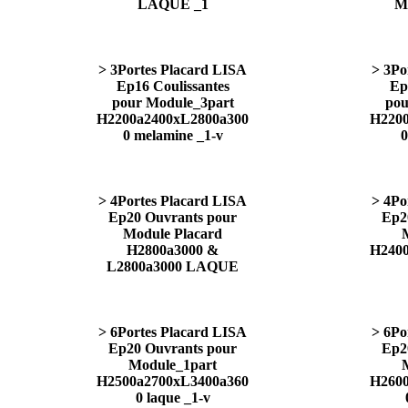
LAQUE _1
M
> 3Portes Placard LISA
> 3Po
Ep16 Coulissantes
Ep
pour Module_3part
pou
H2200a2400xL2800a300
H2200
0 melamine _1-v
0
> 4Portes Placard LISA
> 4Po
Ep20 Ouvrants pour
Ep2
Module Placard
H2800a3000 &
H2400
L2800a3000 LAQUE
> 6Portes Placard LISA
> 6Po
Ep20 Ouvrants pour
Ep2
Module_1part
H2500a2700xL3400a360
H2600
0 laque _1-v