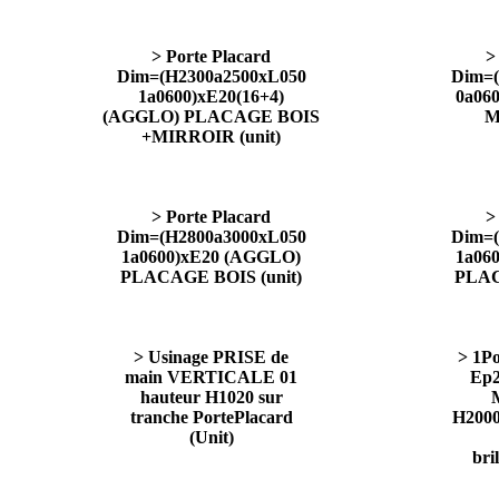
> Porte Placard
>
Dim=(H2300a2500xL050
Dim=(
1a0600)xE20(16+4)
0a06
(AGGLO) PLACAGE BOIS
M
+MIRROIR (unit)
> Porte Placard
>
Dim=(H2800a3000xL050
Dim=(
1a0600)xE20 (AGGLO)
1a06
PLACAGE BOIS (unit)
PLAC
> Usinage PRISE de
> 1P
main VERTICALE 01
Ep2
hauteur H1020 sur
tranche PortePlacard
H2000
(Unit)
bri