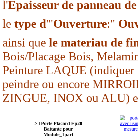
l'
Epaisseur de panneau de
le
type d
'"
Ouverture
:"
Ouv
ainsi que
le materiau de f
Bois/Placage Bois, Melamin
Peinture LAQUE (indiquer
peindre ou encore MIRR
ZINGUE, INOX ou ALU) et
> 1Porte Placard Ep20
Battante pour
Module_1part