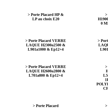
> Porte Placard HP &
>
LP au choix E20
H1900
0 M
> Porte Placard VERRE
> Por
LAQUE H2300a2500 &
LAQU
L901a1000 & Ep12+4
L90
> Porte Placard VERRE
>
LAQUE H2600a2800 &
H
L701a800 & Ep12+4
L5
1
POLYR
CF
> Porte Placard
>