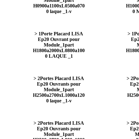
Module_1part
H0900a1100xL0500a070
H1000
0 laque _1-v
0 
> 1Porte Placard LISA
> 1P
Ep20 Ouvrant pour
Ep2
Module_1part
H1800a2000xL0800a100
H1800
0 LAQUE _1
> 2Portes Placard LISA
> 2Po
Ep20 Ouvrants pour
Ep2
Module_1part
H2500a2700xL1000a120
H250
0 laque _1-v
> 2Portes Placard LISA
> 2Po
Ep20 Ouvrants pour
Ep2
Module_1part
M