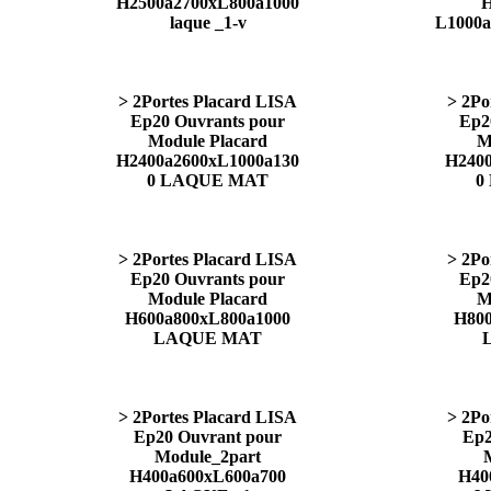
H2500a2700xL800a1000
H
laque _1-v
L1000
> 2Portes Placard LISA
> 2Po
Ep20 Ouvrants pour
Ep2
Module Placard
M
H2400a2600xL1000a130
H2400
0 LAQUE MAT
0
> 2Portes Placard LISA
> 2Po
Ep20 Ouvrants pour
Ep2
Module Placard
M
H600a800xL800a1000
H800
LAQUE MAT
> 2Portes Placard LISA
> 2Po
Ep20 Ouvrant pour
Ep2
Module_2part
H400a600xL600a700
H40