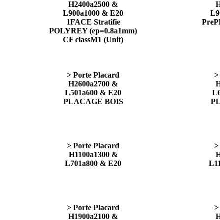
H2400a2500 &
H
L900a1000 & E20
L9
1FACE Stratifie
PreP
POLYREY (ep=0.8a1mm)
CF classM1 (Unit)
> Porte Placard
>
H2600a2700 &
H
L501a600 & E20
L
PLACAGE BOIS
P
> Porte Placard
>
H1100a1300 &
H
L701a800 & E20
L1
> Porte Placard
>
H1900a2100 &
H