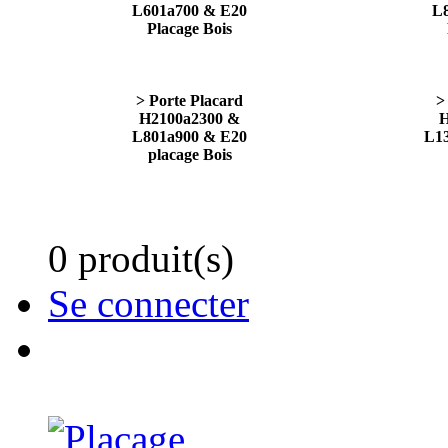
L601a700 & E20
L
Placage Bois
> Porte Placard
>
H2100a2300 &
H
L801a900 & E20
L1
placage Bois
0 produit(s)
Se connecter