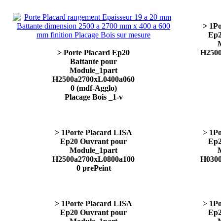
> 1P
Ep2
> Porte Placard Ep20
H2500
Battante pour
Module_1part
H2500a2700xL0400a060
0 (mdf-Agglo)
Placage Bois _1-v
> 1Porte Placard LISA
> 1P
Ep20 Ouvrant pour
Ep2
Module_1part
H2500a2700xL0800a100
H0300
0 prePeint
> 1Porte Placard LISA
> 1P
Ep20 Ouvrant pour
Ep2