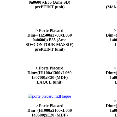
0a0600)xE35 (Ame SD)
prePEINT (unit)
(Mdf
> Porte Placard
>
Dim=(H2500a2700xL050
Dim=(
0a0600)xE35 (Ame
1a0
SD+CONTOUR MASSIF)
prePEINT (unit)
> Porte Placard
>
Dim=(H1100a1300xL060
Dim=(
1a0700)xE20 (MDF)
1a0
LAQUE (unit)
>
> Porte Placard
Dim=(
Dim=(H1900a2100xL050
1a0
1a0600)xE20 (MDF)